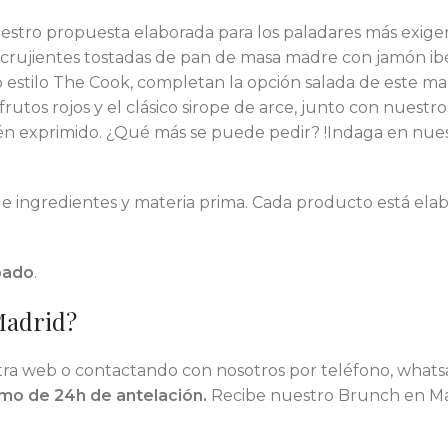
nuestro propuesta elaborada para los paladares más exi
 crujientes tostadas de pan de masa madre con jamón ib
do estilo The Cook, completan la opción salada de este m
os rojos y el clásico sirope de arce, junto con nuestros 
ién exprimido. ¿Qué más se puede pedir? !Indaga en nues
e ingredientes y materia prima. Cada producto está ela
ábado
.
Madrid?
estra web o contactando con nosotros por teléfono, what
mo de 24h de antelación.
Recibe nuestro Brunch en Mad