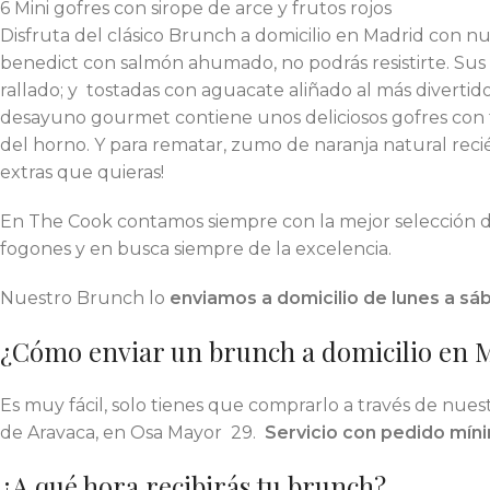
6 Mini gofres con sirope de arce y frutos rojos
Disfruta del clásico Brunch a domicilio en Madrid con 
benedict con salmón ahumado, no podrás resistirte. Sus
rallado; y tostadas con aguacate aliñado al más diverti
desayuno gourmet contiene unos deliciosos gofres con frut
del horno. Y para rematar, zumo de naranja natural rec
extras que quieras!
En The Cook contamos siempre con la mejor selección d
fogones y en busca siempre de la excelencia.
Nuestro Brunch lo
enviamos a
domicilio de lunes a s
¿Cómo enviar un brunch a domicilio en 
Es muy fácil, solo tienes que comprarlo a través de nu
de Aravaca, en Osa Mayor 29.
Servicio con pedido míni
¿A qué hora recibirás tu brunch?