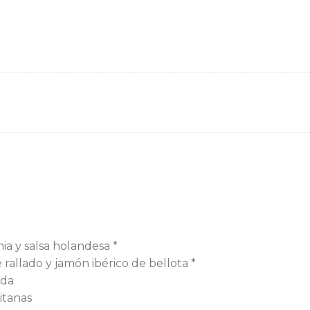
ia y salsa holandesa *
allado y jamón ibérico de bellota *
ada
itanas