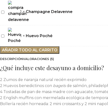
Champagne
1
×
Champagne Delavenne
Delavenne
Huevo
1
×
Huevo Poché
Poché
AÑADIR TODO AL CARRITO
DESCRIPCIÓN
VALORACIONES (5)
¿Qué incluye este desayuno a domicilio?
2 Zumos de naranja natural recién exprimido
2 Huevos benedictinos con
bagels
de salmón, philadelph
4 Tostadas de pan de masa madre con aguacate, tomate r
2 English muffins con mermelada ecológica de tempor
Bollería recién horneada: 2 mini croissants y 2 mini napol