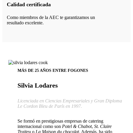
Calidad certificada
Como miembros de la AEC te garantizamos un
resultado excelente.
MÁS DE 25 AÑOS ENTRE FOGONES
Silvia Lodares
Licenciada en Ciencias Empresariales y Gran Diploma
Le Cordon Bleu de París en 1997.
Se formó en prestigiosas empresas de catering
internacional como son
Potel & Chabot
,
St. Claire
Traiteu
o
La Maison du chocolat
. Además, ha sido