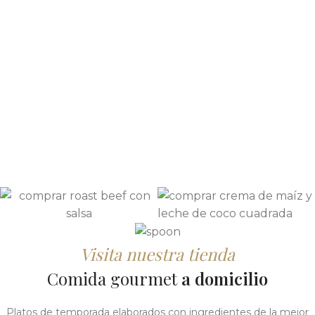
CATERI
CAJAS
CONOC
PLAT
YA
ESTAMO
PREPAR
NUESTR
THE
PARA
EVENTO
ESPACI
COOK
PARA 
EN
Visita nuestra tienda
Comida gourmet
a domicilio
MADRID
VERA
ORGANIZAMO
CAJAS DE
EL LUGAR
Platos de temporada elaborados con ingredientes de la mejor