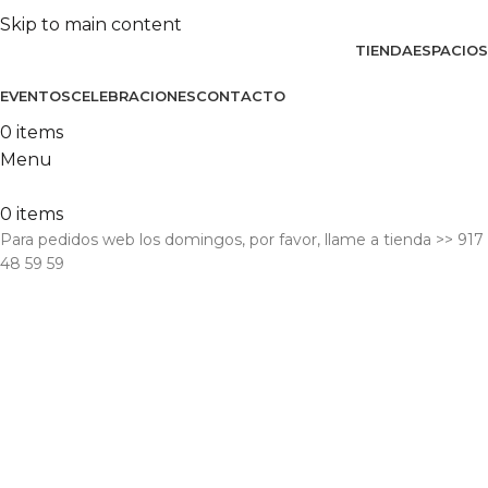
Skip to main content
TIENDA
ESPACIOS
EVENTOS
CELEBRACIONES
CONTACTO
0
items
Menu
0
items
Para pedidos web los domingos, por favor, llame a tienda​ >> 917
48 59 59