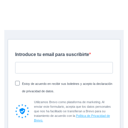
Suscríbete a nuestra newsletter
¿Quieres estar al día de todas las novedades y acciones
especiales de The Cook? Recibirás ofertas, ideas, noticias y
novedades de nuestra tienda.
Introduce tu email para suscribirte
Estoy de acuerdo en recibir sus boletines y acepto la declaración
de privacidad de datos.
Utilizamos Brevo como plataforma de marketing. Al
enviar este formulario, acepta que los datos personales
que nos ha facilitado se transfieran a Brevo para su
tratamiento de acuerdo con la
Política de Privacidad de
Brevo.