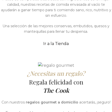
calidad, nuestras recetas de comida envasada al vacío te
TU EVENTO C
PERFECTO PA
COMIDA
THE COOK
SELECCIÓN
ayudarán a ganar tiempo para ti comiendo sano, rico, nutritivo y
GOURMET
EL MEJOR
UNA
sin esfuerzo.
PLATOS PREP
MARKET. Tu
EXPERIENCI
RESULTADO
LISTAS
espacio
A BAJA
Una selección de las mejores conservas, embutidos, quesos y
INOLVIDABL
PARA
mantequillas para llenar tu despensa.
gastronómico
TEMPERAT
CALENTAR
VER OPCIONES
ENVASADOS AL
donde elegir,
Ir a la Tienda
Y SERVIR
VER ESPACIOS
personalizar y
disfrutar de
VER MENÚ
VER
comida casera
¿Necesitas un regalo?
OPCIONES
de calidad.
Regala felicidad con
The Cook
IR AL SITIO
Con nuestros
regalos gourmet a domicilio
acertarás, ¡seguro!