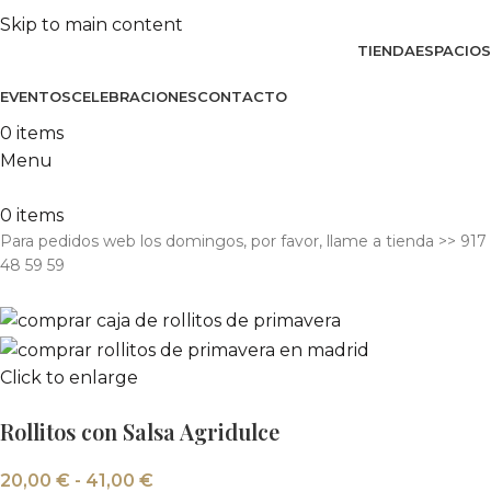
Skip to main content
TIENDA
ESPACIOS
EVENTOS
CELEBRACIONES
CONTACTO
0
items
Menu
0
items
Para pedidos web los domingos, por favor, llame a tienda​ >> 917
48 59 59
Click to enlarge
Rollitos con Salsa Agridulce
20,00
€
-
41,00
€