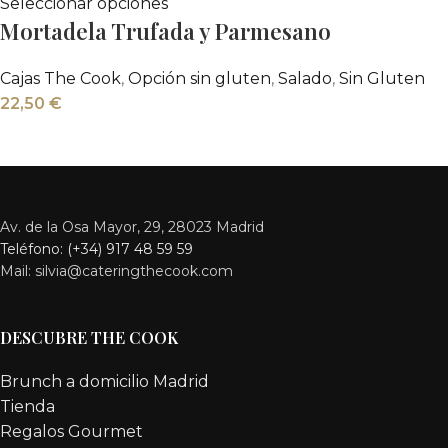
Seleccionar opciones
Mortadela Trufada y Parmesano
Cajas The Cook
,
Opción sin gluten
,
Salado
,
Sin Gluten
22,50
€
Av. de la Osa Mayor, 29, 28023 Madrid
Teléfono: (+34) 917 48 59 59
Mail: silvia@cateringthecook.com
DESCUBRE THE COOK
Brunch a domicilio Madrid
Tienda
Regalos Gourmet