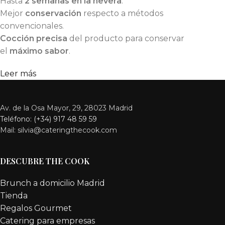
Hasta
2 semanas en la nevera
.
Mejor
conservación
respecto a métodos
convencionales.
Cocción precisa
del producto para conservar
el
máximo sabor
.
Leer más
Av. de la Osa Mayor, 29, 28023 Madrid
Teléfono: (+34) 917 48 59 59
Mail: silvia@cateringthecook.com
DESCUBRE THE COOK
Brunch a domicilio Madrid
Tienda
Regalos Gourmet
Catering para empresas