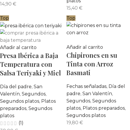
platos
14,90
€
15,40
€
Top
Top
Añadir al carrito
Añadir al carrito
Chipirones en su
Presa Ibérica a Baja
Tinta con Arroz
Temperatura con
Basmati
Salsa Teriyaki y Miel
Fechas señaladas
,
Día del
Día del padre
,
San
padre
,
San Valentín
,
Valentín
,
Segundos
,
Segundos
,
Segundos
Segundos platos
,
Platos
platos
,
Platos preparados
,
preparados
,
Segundos
Segundos platos
platos
19,80
€
(1)