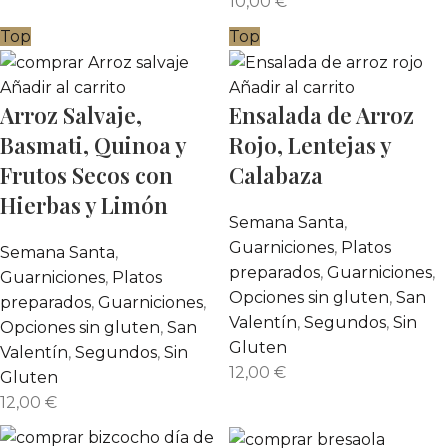
10,00
€
Top
Top
Añadir al carrito
Añadir al carrito
Arroz Salvaje,
Ensalada de Arroz
Basmati, Quinoa y
Rojo, Lentejas y
Frutos Secos con
Calabaza
Hierbas y Limón
Semana Santa
,
Guarniciones
,
Platos
Semana Santa
,
preparados
,
Guarniciones
,
Guarniciones
,
Platos
Opciones sin gluten
,
San
preparados
,
Guarniciones
,
Valentín
,
Segundos
,
Sin
Opciones sin gluten
,
San
Gluten
Valentín
,
Segundos
,
Sin
12,00
€
Gluten
12,00
€