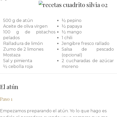
500 g de atún
½ pepino
Aceite de oliva virgen
½ papaya
100 g de pistachos
½ mango
pelados
1 chili
Ralladura de limón
Jengibre fresco rallado
Zumo de 2 limones
Salsa de pescado
Mostaza
(opcional)
Sal y pimienta
2 cucharadas de azúcar
½ cebolla roja
moreno
El atún
Paso 1
Empezamos preparando el atún. Yo lo que hago es