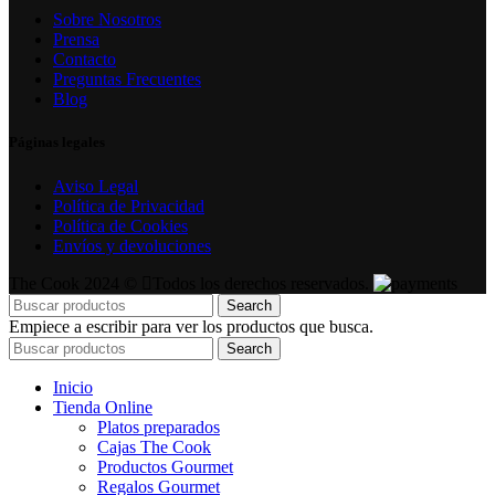
Sobre Nosotros
Prensa
Contacto
Preguntas Frecuentes
Blog
Páginas legales
Aviso Legal
Política de Privacidad
Política de Cookies
Envíos y devoluciones
The Cook 2024 ©
Todos los derechos reservados.
Search
Empiece a escribir para ver los productos que busca.
Search
Inicio
Tienda Online
Platos preparados
Cajas The Cook
Productos Gourmet
Regalos Gourmet