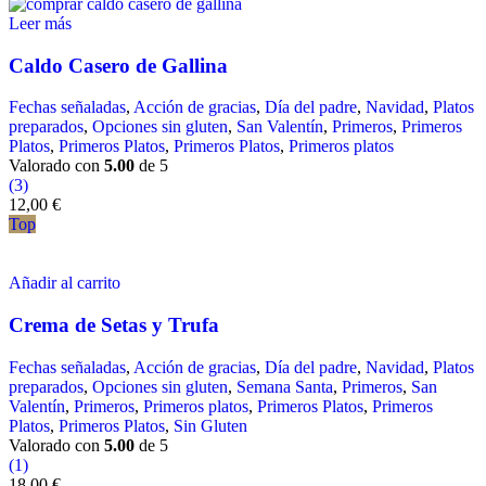
Leer más
Caldo Casero de Gallina
Fechas señaladas
,
Acción de gracias
,
Día del padre
,
Navidad
,
Platos
preparados
,
Opciones sin gluten
,
San Valentín
,
Primeros
,
Primeros
Platos
,
Primeros Platos
,
Primeros Platos
,
Primeros platos
Valorado con
5.00
de 5
(3)
12,00
€
Top
Añadir al carrito
Crema de Setas y Trufa
Fechas señaladas
,
Acción de gracias
,
Día del padre
,
Navidad
,
Platos
preparados
,
Opciones sin gluten
,
Semana Santa
,
Primeros
,
San
Valentín
,
Primeros
,
Primeros platos
,
Primeros Platos
,
Primeros
Platos
,
Primeros Platos
,
Sin Gluten
Valorado con
5.00
de 5
(1)
18,00
€