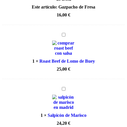
Este artículo:
Gazpacho de Fresa
16,00
€
Roast
Beef
de
Lomo
de
Buey
1
×
Roast Beef de Lomo de Buey
25,00
€
Salpicón
de
Marisco
1
×
Salpicón de Marisco
24,20
€