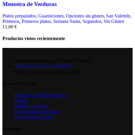
Menestra de Verduras
Platos preparados
,
Guarniciones
,
Opciones sin gluten
,
San Valentín
,
Primeros
,
Primeros platos
,
Semana Santa
,
Segundos
,
Sin Gluten
11,00
€
Productos vistos recientemente
Av. de la Osa Mayor, 29, 28023 Madrid
Teléfono: (+34) 917 48 59 59
Mail: silvia@cateringthecook.com
Descubre The Cook
Brunch a domicilio Madrid
Tienda
Regalos Gourmet
Catering para empresas
Catering para bodas
Conócenos