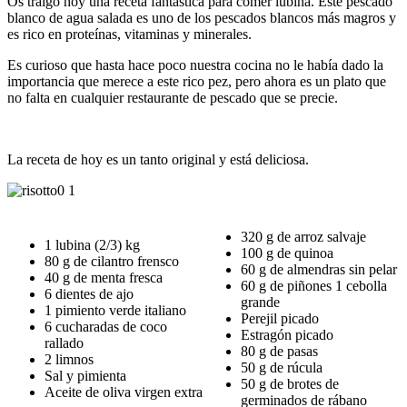
Os traigo hoy una receta fantástica para comer lubina. Este pescado
blanco de agua salada es uno de los pescados blancos más magros y
es rico en proteínas, vitaminas y minerales.
Es curioso que hasta hace poco nuestra cocina no le había dado la
importancia que merece a este rico pez, pero ahora es un plato que
no falta en cualquier restaurante de pescado que se precie.
La receta de hoy es un tanto original y está deliciosa.
320 g de arroz salvaje
1 lubina (2/3) kg
100 g de quinoa
80 g de cilantro frensco
60 g de almendras sin pelar
40 g de menta fresca
60 g de piñones 1 cebolla
6 dientes de ajo
grande
1 pimiento verde italiano
Perejil picado
6 cucharadas de coco
Estragón picado
rallado
80 g de pasas
2 limnos
50 g de rúcula
Sal y pimienta
50 g de brotes de
Aceite de oliva virgen extra
germinados de rábano