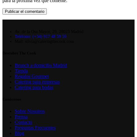
para la próxima vez que comente.
Av. de la Osa Mayor, 29, 28023 Madrid
Teléfono: (+34) 917 48 59 59
Mail: silvia@cateringthecook.com
Descubre The Cook
Brunch a domicilio Madrid
Tienda
Regalos Gourmet
Catering para empresas
Catering para bodas
Conócenos
Sobre Nosotros
Prensa
Contacto
Preguntas Frecuentes
Blog