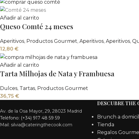
Añadir al carrito
Queso Comté 24 meses
Aperitivos
,
Productos Gourmet
,
Aperitivos
,
Aperitivos
,
Qu
12,80
€
Añadir al carrito
Tarta Milhojas de Nata y Frambuesa
Dulces
,
Tartas
,
Productos Gourmet
36,75
€
DESCUBRE THE
Av. de la Osa Mayor, 29, 28023 Madrid
Brunch a domicil
Teléfono: (+34) 917 48 59 59
Tienda
Mail: silvia@cateringthecook.com
Regalos Gourme