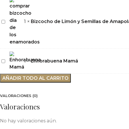
Madre
Bizcocho
1
×
Bizcocho de Limón y Semillas de Amapo
de
Limón
y
Semillas
de
Enhorabuena
1
×
Enhorabuena Mamá
Amapola
Mamá
con
AÑADIR TODO AL CARRITO
Corazones
VALORACIONES (0)
Valoraciones
No hay valoraciones aún.