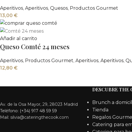
Aperitivos
,
Aperitivos
,
Quesos
,
Productos Gourmet
13,00
€
Añadir al carrito
Queso Comté 24 meses
Aperitivos
,
Productos Gourmet
,
Aperitivos
,
Aperitivos
,
Qu
12,80
€
DESCUBRE THE
Brunch a domicil
Av. de la Osa Mayor, 29, 28023 Madrid
Tienda
Teléfono: (+34) 917 48 59 59
Regalos Gourme
Mail: silvia@cateringthecook.com
Catering para e
Catering para bo