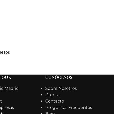
esos
 COOK
CONÓCENOS
io Madrid
Sobre Nosotros
Prensa
t
Contacto
mpresas
Preguntas Frecuentes
das
Blog