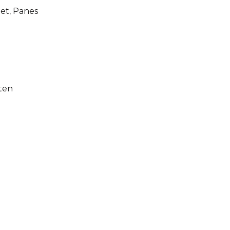
et
,
Panes
ten