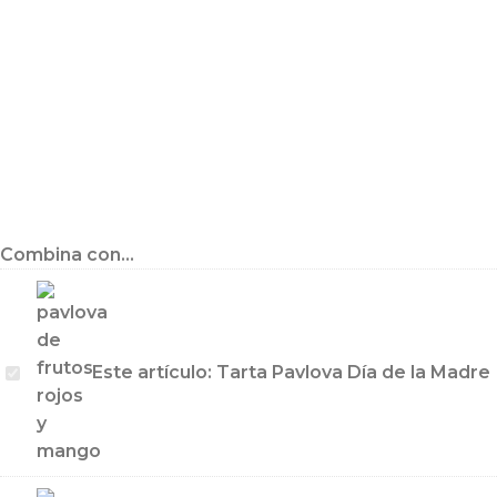
Combina con...
Tarta
Este artículo:
Tarta Pavlova Día de la Madre
Pavlova
Día
de
la