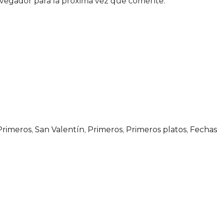
avegador para la próxima vez que comente.
Primeros
,
San Valentín
,
Primeros
,
Primeros platos
,
Fechas