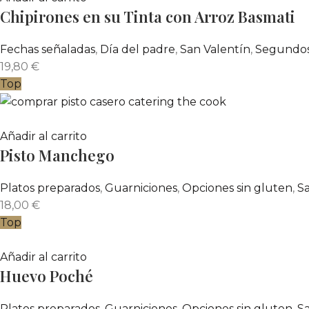
Chipirones en su Tinta con Arroz Basmati
Fechas señaladas
,
Día del padre
,
San Valentín
,
Segundo
19,80
€
Top
Añadir al carrito
Pisto Manchego
Platos preparados
,
Guarniciones
,
Opciones sin gluten
,
Sa
18,00
€
Top
Añadir al carrito
Huevo Poché
Platos preparados
,
Guarniciones
,
Opciones sin gluten
,
Sa