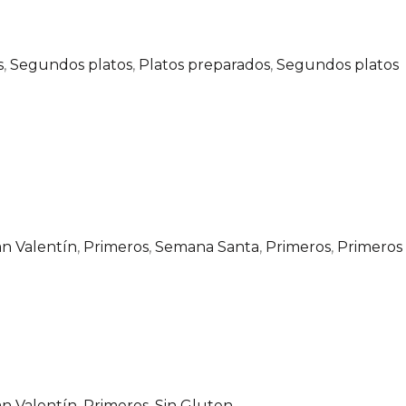
s
,
Segundos platos
,
Platos preparados
,
Segundos platos
n Valentín
,
Primeros
,
Semana Santa
,
Primeros
,
Primeros 
n Valentín
,
Primeros
,
Sin Gluten