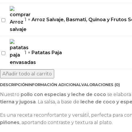
Piñones
y
Arroz
1
×
Arroz Salvaje, Basmati, Quinoa y Frutos 
Cebolla
Salvaje,
Frita
Basmati,
Quinoa
y
Patatas
1
×
Patatas Paja
Frutos
Paja
Secos
con
Añadir todo al carrito
Hierbas
DESCRIPCIÓN
INFORMACIÓN ADICIONAL
VALORACIONES (0)
y
Limón
Nuestro
pollo con especias y leche de coco
se elabora
tierna y jugosa
. La salsa, a base de
leche de coco y espe
Es una receta reconfortante y versátil, perfecta para co
piñones
, aportando contraste y textura al plato.