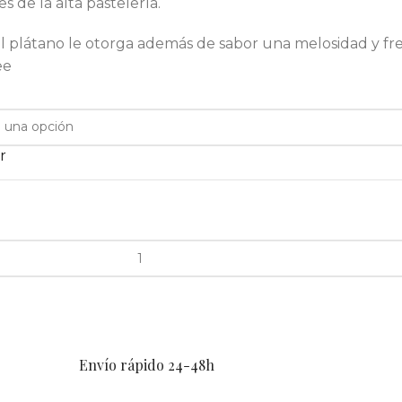
s de la alta pastelería.
, el plátano le otorga además de sabor una melosidad y f
ee
r
Envío rápido 24-48h