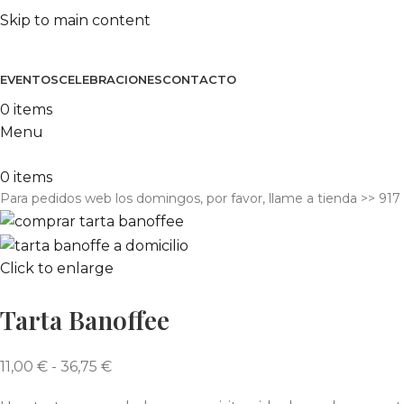
Skip to main content
EVENTOS
CELEBRACIONES
CONTACTO
0
items
Menu
0
items
Para pedidos web los domingos, por favor, llame a tienda​ >> 917
Click to enlarge
Tarta Banoffee
11,00
€
-
36,75
€