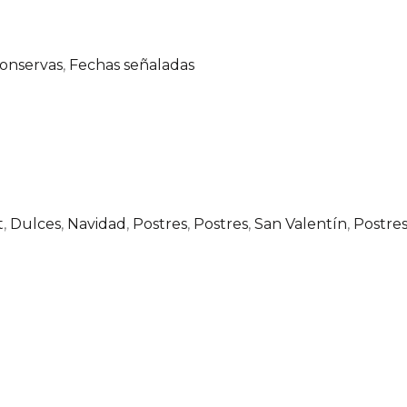
onservas
,
Fechas señaladas
t
,
Dulces
,
Navidad
,
Postres
,
Postres
,
San Valentín
,
Postre