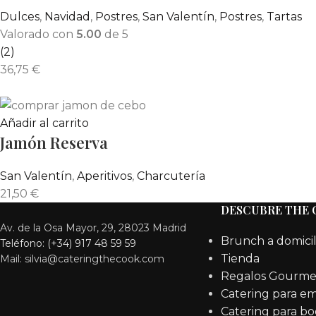
Dulces
,
Navidad
,
Postres
,
San Valentín
,
Postres
,
Tartas
Valorado con
5.00
de 5
(2)
36,75
€
Añadir al carrito
Jamón Reserva
San Valentín
,
Aperitivos
,
Charcutería
21,50
€
DESCUBRE THE
Av. de la Osa Mayor, 29, 28023 Madrid
Brunch a domicil
Teléfono: (+34) 917 48 59 59
Tienda
Mail: silvia@cateringthecook.com
Regalos Gourme
Catering para e
Catering para bo