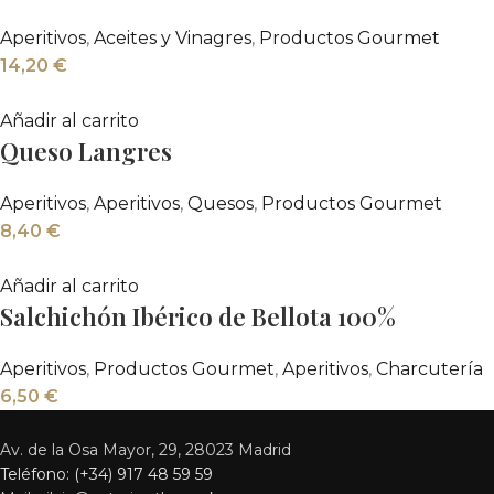
Aperitivos
,
Aceites y Vinagres
,
Productos Gourmet
14,20
€
Añadir al carrito
Queso Langres
Aperitivos
,
Aperitivos
,
Quesos
,
Productos Gourmet
8,40
€
Añadir al carrito
Salchichón Ibérico de Bellota 100%
Aperitivos
,
Productos Gourmet
,
Aperitivos
,
Charcutería
6,50
€
Av. de la Osa Mayor, 29, 28023 Madrid
Teléfono: (+34) 917 48 59 59