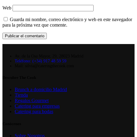
Web
Guarda mi nombre, correo electrónico y web en este navegador
para la próxima vez que comente.
Av. de la Osa Mayor, 29, 28023 Madrid
Teléfono: (+34) 917 48 59 59
Mail: silvia@cateringthecook.com
Descubre The Cook
Brunch a domicilio Madrid
Tienda
Regalos Gourmet
Catering para empresas
Catering para bodas
Conócenos
Sobre Nosotros