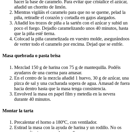
hacer la base de caramelo. Para evitar que cristalice el azúcar,
añadid un chorrito de limón.
Mientras vigiláis el caramelo para que no se queme, pelad la
piña, retiradle el corazón y cortadla en gajos alargados.
Añadid los trozos de piña a la sartén con el azúcar y subid un
poco el fuego. Dejadlo caramelizando unos 40 minutos, hasta
que la piña esté tierna.
Colocad la piña caramelizada en vuestro molde, asegurándoos
de verter todo el caramelo por encima. Dejad que se enfríe.
Masa quebrada o pasta brisa
Mezclad 150 g de harina con 75 g de mantequilla. Podéis
ayudaros de una cuerna para amasar.
En el centro de la mezcla añadid 1 huevo, 30 g de azúcar, una
pizca de sal y una cucharada sopera de agua. Amasad de fuera
hacia dentro hasta que la masa tenga consistencia.
Envolved la masa en papel film y metedla en la nevera
durante 40 minutos.
Montar la tarta
Precalentar el horno a 180ºC, con ventilador.
Estirad la masa con la ayuda de harina y un rodillo. No os