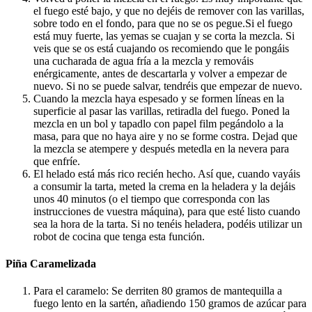
el fuego esté bajo, y que no dejéis de remover con las varillas,
sobre todo en el fondo, para que no se os pegue.Si el fuego
está muy fuerte, las yemas se cuajan y se corta la mezcla. Si
veis que se os está cuajando os recomiendo que le pongáis
una cucharada de agua fría a la mezcla y remováis
enérgicamente, antes de descartarla y volver a empezar de
nuevo. Si no se puede salvar, tendréis que empezar de nuevo.
Cuando la mezcla haya espesado y se formen líneas en la
superficie al pasar las varillas, retiradla del fuego. Poned la
mezcla en un bol y tapadlo con papel film pegándolo a la
masa, para que no haya aire y no se forme costra. Dejad que
la mezcla se atempere y después metedla en la nevera para
que enfríe.
El helado está más rico recién hecho. Así que, cuando vayáis
a consumir la tarta, meted la crema en la heladera y la dejáis
unos 40 minutos (o el tiempo que corresponda con las
instrucciones de vuestra máquina), para que esté listo cuando
sea la hora de la tarta. Si no tenéis heladera, podéis utilizar un
robot de cocina que tenga esta función.
Piña Caramelizada
Para el caramelo: Se derriten 80 gramos de mantequilla a
fuego lento en la sartén, añadiendo 150 gramos de azúcar para