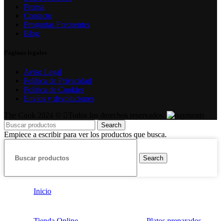
Prensa
Contacto
Preguntas Frecuentes
Blog
Páginas legales
Aviso Legal
Política de Privacidad
Política de Cookies
Envíos y devoluciones
The Cook 2024 ©
Todos los derechos reservados.
Search
Empiece a escribir para ver los productos que busca.
Search
Inicio
Tienda Online
Platos preparados