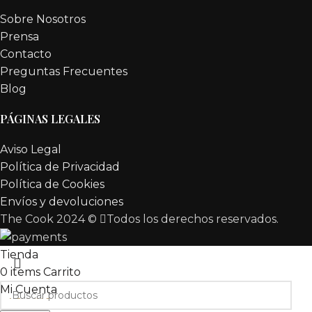
Sobre Nosotros
Prensa
Contacto
Preguntas Frecuentes
Blog
PÁGINAS LEGALES
Aviso Legal
Política de Privacidad
Política de Cookies
Envíos y devoluciones
The Cook 2024 ©
Todos los derechos reservados.
Tienda
0
items
Carrito
VACACIONES DE
Mi Cuenta
VERANO