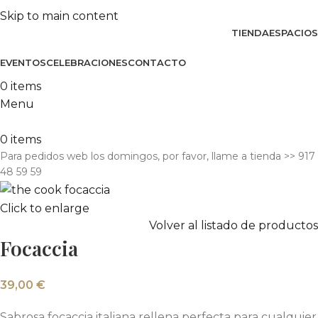
Skip to main content
TIENDA
ESPACIOS
EVENTOS
CELEBRACIONES
CONTACTO
0
items
Menu
0
items
Para pedidos web los domingos, por favor, llame a tienda​ >> 917
48 59 59
Click to enlarge
Volver al listado de productos
Focaccia
39,00
€
Sabrosa focaccia italiana rellena perfecta para cualquier