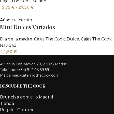
Cajas The Cook
,
Salado
15,75
€
-
27,50
€
Añadir al carrito
Mini Dulces Variados
Día de la madre
,
Cajas The Cook
,
Dulce
,
Cajas The Cook
Navidad
44,50
€
Av. de la Osa Mayor, 29, 28023 Madrid
Teléfono: (+34) 917 48 59 59
Mail: silvia@cateringthecook.com
DESCUBRE THE COOK
Brunch a domicilio Madrid
Tienda
Regalos Gourmet