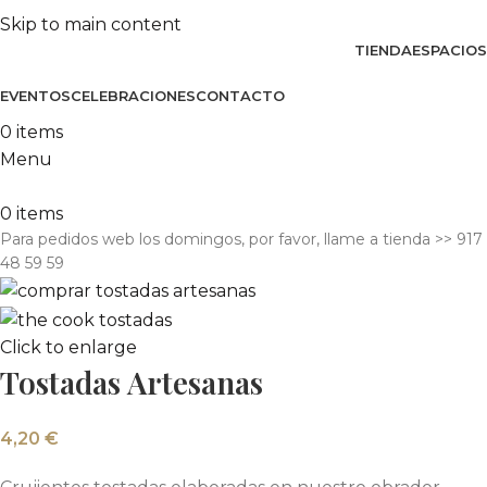
Skip to main content
TIENDA
ESPACIOS
EVENTOS
CELEBRACIONES
CONTACTO
0
items
Menu
0
items
Para pedidos web los domingos, por favor, llame a tienda​ >> 917
48 59 59
Click to enlarge
Tostadas Artesanas
4,20
€