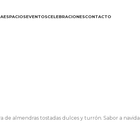
DA
ESPACIOS
EVENTOS
CELEBRACIONES
CONTACTO
a de almendras tostadas dulces y turrón. Sabor a navid