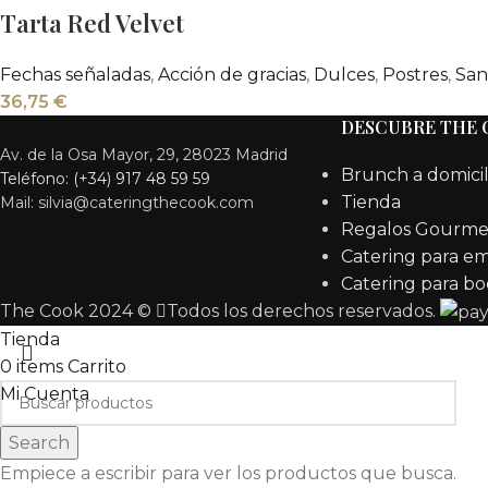
Tarta Red Velvet
Fechas señaladas
,
Acción de gracias
,
Dulces
,
Postres
,
San
36,75
€
DESCUBRE THE
Av. de la Osa Mayor, 29, 28023 Madrid
Brunch a domicil
Teléfono: (+34) 917 48 59 59
Tienda
Mail: silvia@cateringthecook.com
Regalos Gourme
Catering para e
Catering para bo
The Cook 2024 ©
Todos los derechos reservados.
Tienda
0
items
Carrito
Mi Cuenta
Search
Empiece a escribir para ver los productos que busca.