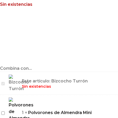
Sin existencias
Combina con...
Este artículo:
Bizcocho Turrón
Bizcocho
Sin existencias
Turrón
Polvorones
1
×
Polvorones de Almendra Mini