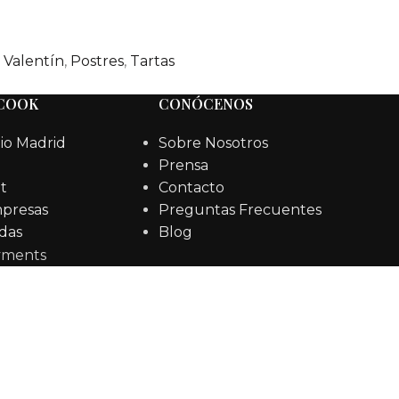
 Valentín
,
Postres
,
Tartas
 COOK
CONÓCENOS
io Madrid
Sobre Nosotros
Prensa
t
Contacto
mpresas
Preguntas Frecuentes
das
Blog