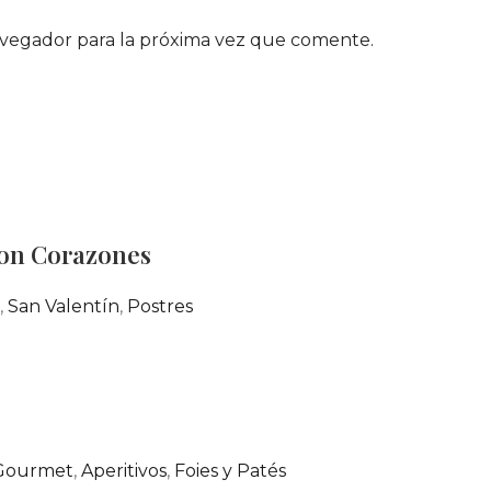
avegador para la próxima vez que comente.
con Corazones
,
San Valentín
,
Postres
Gourmet
,
Aperitivos
,
Foies y Patés