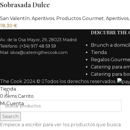
Sobrasada Dulce
San Valentín
,
Aperitivos
,
Productos Gourmet
,
Aperitivos
,
18,30
€
DESCUBRE THE
Av. de la Osa Mayor, 29, 28023 Madrid
Brunch a domicil
Teléfono: (+34) 917 48 59 59
Tienda
Mail: silvia@cateringthecook.com
Regalos Gourme
Catering para e
Catering para bo
The Cook 2024 ©
Todos los derechos reservados.
Tienda
0
items
Carrito
Mi Cuenta
Search
Empiece a escribir para ver los productos que busca.