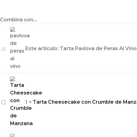
Combina con...
Tarta
Este artículo:
Tarta Pavlova de Peras Al Vino
Pavlova
de
Peras
Al
Vino
Tarta
1
×
Tarta Cheesecake con Crumble de Manz
Cheesecake
con
Crumble
de