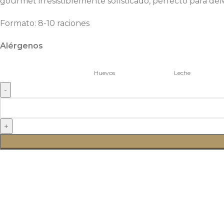
gourmet irresistiblemente sofisticado, perfecto para dele
Formato: 8-10 raciones
Alérgenos
Huevos
Leche