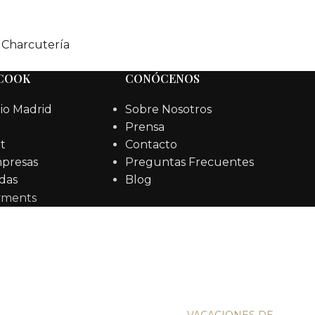
Charcutería
 COOK
CONÓCENOS
io Madrid
Sobre Nosotros
Prensa
t
Contacto
mpresas
Preguntas Frecuentes
das
Blog